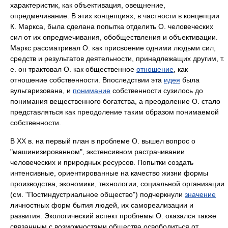
характеристик, как объективация, овещнение,
опредмечивание. В этих концепциях, в частности в концепции
К. Маркса, была сделана попытка отделить О. человеческих
сил от их опредмечивания, обобществления и объективации.
Маркс рассматривал О. как присвоение одними людьми сил,
средств и результатов деятельности, принадлежащих другим, т.
е. он трактовал О. как общественное
отношение
, как
отношение собственности. Впоследствии эта
идея
была
вульгаризована, и
понимание
собственности сузилось до
понимания вещественного богатства, а преодоление О. стало
представляться как преодоление таким образом понимаемой
собственности.
В XX в. на первый план в проблеме О. вышел вопрос о
"машинизированном", экстенсивном растрачивании
человеческих и природных ресурсов. Попытки создать
интенсивные, ориентированные на качество жизни формы
производства, экономики, технологии, социальной организации
(см. "Постиндустриальное общество") подчеркнули
значение
личностных форм бытия людей, их самореализации и
развития. Экологический аспект проблемы О. оказался также
связанным с возможностями общества освободиться от