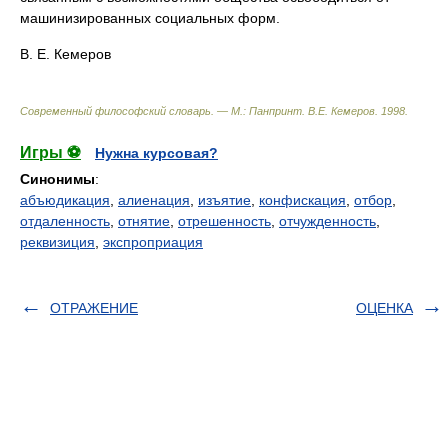
машинизированных социальных форм.
В. Е. Кемеров
Современный философский словарь. — М.: Панпринт
.
В.Е. Кемеров
.
1998
.
Игры ⚽
Нужна курсовая?
Синонимы
:
абъюдикация
,
алиенация
,
изъятие
,
конфискация
,
отбор
,
отдаленность
,
отнятие
,
отрешенность
,
отчужденность
,
реквизиция
,
экспроприация
ОТРАЖЕНИЕ
ОЦЕНКА