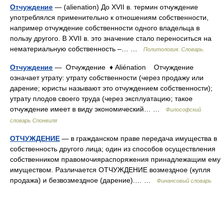
Отчуждение
— (alienation) До XVII в. термин отчуждение
употреблялся применительно к отношениям собственности,
например отчуждение собственности одного владельца в
пользу другого. В XVII в. это значение стало переноситься на
нематериальную собственность –… …
Политология. Словарь.
Отчуждение
— Отчуждение ♦ Aliénation Отчуждение
означает утрату: утрату собственности (через продажу или
дарение; юристы называют это отчуждением собственности);
утрату плодов своего труда (через эксплуатацию; такое
отчуждение имеет в виду экономический… …
Философский
словарь Спонвиля
ОТЧУЖДЕНИЕ
— в гражданском праве передача имущества в
собственность другого лица; один из способов осуществления
собственником правомочияраспоряжения принадлежащим ему
имуществом. Различается ОТЧУЖДЕНИЕ возмездное (купля
продажа) и безвозмездное (дарение).… …
Финансовый словарь